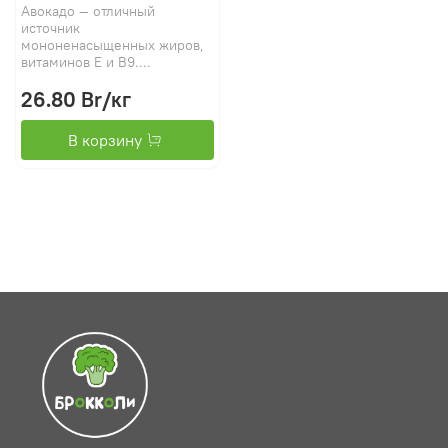
Авокадо — отличный
источник
мононенасыщенных жиров,
витаминов Е и B9....
26.80 Br
/кг
В корзину