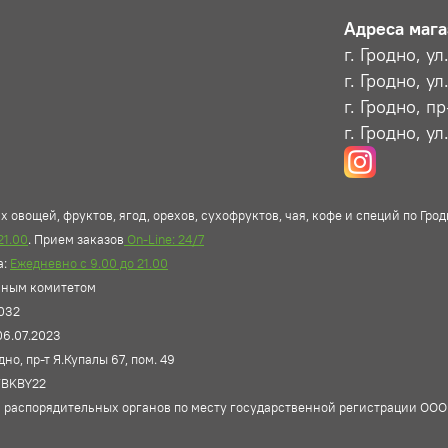
Адреса мага
г. Гродно, у
г. Гродно, ул
г. Гродно, п
г. Гродно, ул
 овощей, фруктов, ягод, орехов, сухофруктов, чая, кофе и специй по Грод
21.00
. Прием заказов
On-Line: 24/7
а:
Ежедневно с 9.00 до 21.00
ьным комитетом
032
06.07.2023
о, пр-т Я.Купалы 67, пом. 49
TBKBY22
 распорядительных органов по месту государственной регистрации ОО