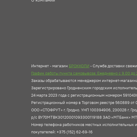
О компании
Интернет - магазин
БРОККОЛИ
- Служба доставки свежих
График работы пункта самовывоза: Ежедневно с 9.00 до 
Заказы обрабатываются менеджером интернет-магазин
Зарегистрировано Гродненским городским исполнител
24 марта 2023 года с регистрационным номером 591043
Регистрационный номер в Торговом реестре 560889 от 
ООО «СТОФРУТ» г. Гродно. УНП 100394906, 230028 г. Гродн
р/с BY70MTBK30120001093300119188 ЗАО «МТБанк» M
Номер телефона работников местных исполнительных и
покупателей: +375 (152) 62-69-16