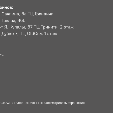
зинов:
л. Саяпина, 6a ТЦ Грандичи
. Тавлая, 46б
р-т Я. Купалы, 87 ТЦ Тринити, 2 этаж
. Дубко 7, ТЦ OldCity, 1 этаж
но.
О СТОФРУТ, уполномоченных рассматривать обращения